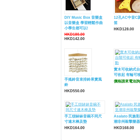
DIY Music Box 音樂盒
12孔AC中音C
以音樂盒 學習輕鬆作曲
笛
小學生都可以!
HKD128.00
HKD180.00
HKD142.00
實木可收納式台
可收起 有輪可
手搖鈴音束排鈴果實風
價格請來電洽詢
鈴
HKD550.00
手工頌缽缽音碗不同尺
Asalato 民族
寸連木棒及墊
潮非州敲擊樂器
HKD164.00
HKD168.00