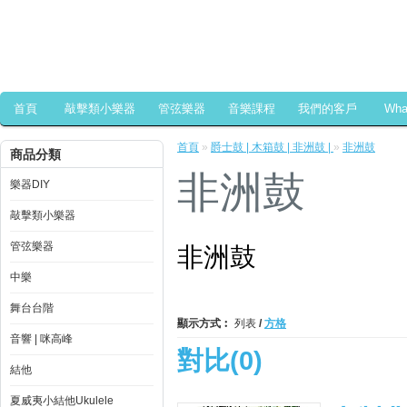
首頁
敲擊類小樂器
管弦樂器
音樂課程
我們的客戶
Wh
首頁
»
爵士鼓 | 木箱鼓 | 非洲鼓 |
»
非洲鼓
商品分類
非洲鼓
樂器DIY
敲擊類小樂器
管弦樂器
非洲鼓
中樂
舞台台階
顯示方式︰
列表
/
方格
音響 | 咪高峰
對比(0)
結他
夏威夷小結他Ukulele