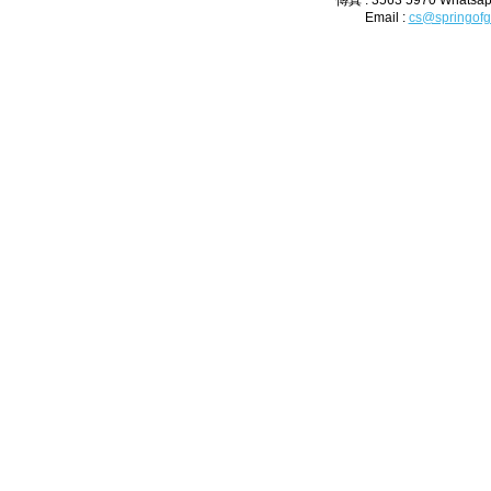
傳真 : 3563 5970 Whatsap
Email :
cs@springofg