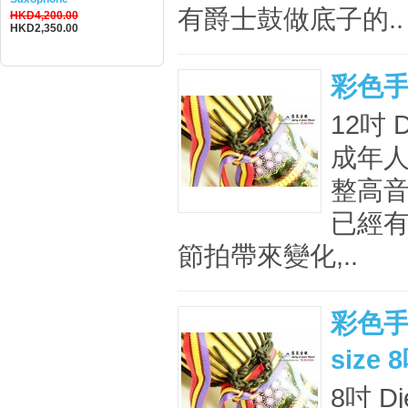
有爵士鼓做底子的..
HKD4,200.00
HKD2,350.00
彩色手
12吋 
成年人
整高音
已經有
節拍帶來變化,..
彩色手
size 
8吋 