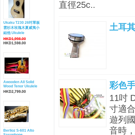
直徑25c..
Ukaku T230 26吋單板
土耳
雲杉木玫瑰木夏威夷小
結他 Ukulele
.
HKD1,998.00
HKD1,598.00
Awooden All Solid
彩色手
Wood Tenor Ukulele
HKD2,799.00
11吋 
寸適
遊列國
音時，
Berlioz S-601 Alto
Saxophone