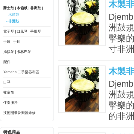
木製非洲鼓
爵士鼓 | 木箱鼓 | 非洲鼓 |
Djem
- 木箱鼓
- 非洲鼓
洲鼓規
電子琴 | 口風琴 | 手風琴
擊樂的
手鐘 | 手鈴
寸非洲
拇指琴 | 卡林巴琴
配件
木製非洲
Yamaha 二手樂器專區
Djem
口琴
洲鼓規
牧童笛
擊樂的
伴奏服務
技術開發及樂器維修
的非洲
特色商品