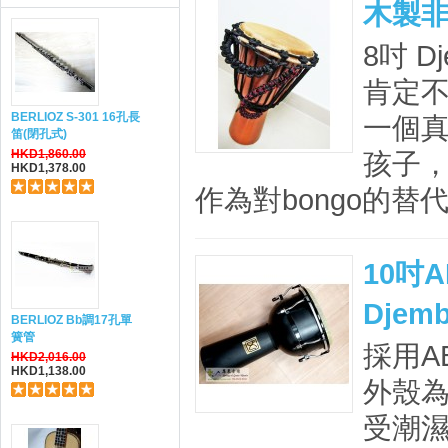
木製非洲
8吋 D
肯定
BERLIOZ S-301 16孔長
一個真
笛(閉孔式)
HKD1,860.00
孩子
HKD1,378.00
作為對bongo的替代
10吋A
Dje
BERLIOZ Bb調17孔單
簧管
採用A
HKD2,016.00
HKD1,138.00
外殼為
受潮濕