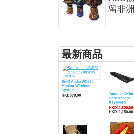
留非洲
最新商品
Swiff Audio WX520
Monitor Wireless
System
Yamaha CK88 
HKD678.00
Series Stage
Keyboard
HKD11,800.00
HKD11,150.00