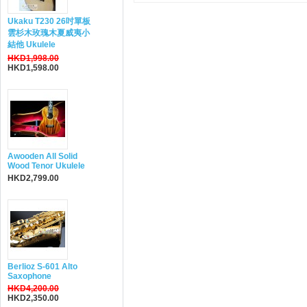
Ukaku T230 26吋單板
雲杉木玫瑰木夏威夷小
結他 Ukulele
HKD1,998.00
HKD1,598.00
Awooden All Solid
Wood Tenor Ukulele
HKD2,799.00
Berlioz S-601 Alto
Saxophone
HKD4,200.00
HKD2,350.00