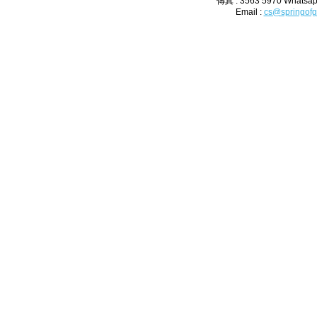
傳真 : 3563 5970 Whatsap
Email :
cs@springofg