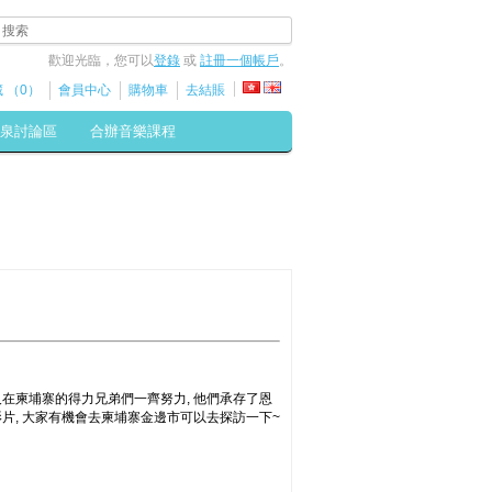
歡迎光臨，您可以
登錄
或
註冊一個帳戶
。
 （0）
會員中心
購物車
去結賬
泉討論區
合辦音樂課程
及在柬埔寨的得力兄弟們一齊努力, 他們承存了恩
影片, 大家有機會去柬埔寨金邊市可以去探訪一下~