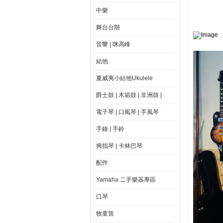
中樂
舞台台階
音響 | 咪高峰
結他
夏威夷小結他Ukulele
爵士鼓 | 木箱鼓 | 非洲鼓 |
電子琴 | 口風琴 | 手風琴
手鐘 | 手鈴
拇指琴 | 卡林巴琴
配件
Yamaha 二手樂器專區
口琴
牧童笛