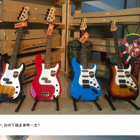
中, 你仲下幾多柬幣一支?