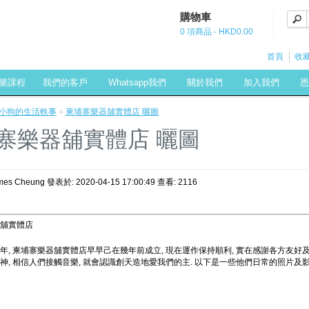
購物車
0 項商品 - HKD0.00
首頁
收藏
樂課程
我們的客戶
Whatsapp我們
關於我們
加入我們
恩
ce小狗的生活軼事
»
柬埔寨樂器舖實體店 曬圖
寨樂器舖實體店 曬圖
es Cheung 發表於: 2020-04-15 17:00:49 查看: 2116
器舖實體店
年, 柬埔寨樂器舖實體店早早己在幾年前成立, 現在運作保持順利, 實在感謝各方友好
神, 相信人們接觸音樂, 就會認識創天造地愛我們的主. 以下是一些他們日常的照片及