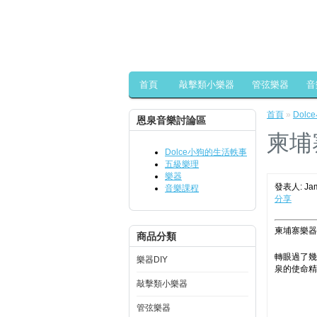
首頁
敲擊類小樂器
管弦樂器
音
首頁
»
Dol
恩泉音樂討論區
柬埔
Dolce小狗的生活軼事
五級樂理
樂器
發表人: Jam
音樂課程
分享
柬埔寨樂
商品分類
轉眼過了幾
樂器DIY
泉的使命精
敲擊類小樂器
管弦樂器