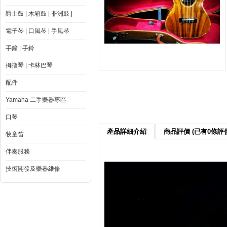
爵士鼓 | 木箱鼓 | 非洲鼓 |
電子琴 | 口風琴 | 手風琴
手鐘 | 手鈴
拇指琴 | 卡林巴琴
配件
Yamaha 二手樂器專區
口琴
產品詳細介紹
商品評價 (已有0條評
牧童笛
伴奏服務
技術開發及樂器維修