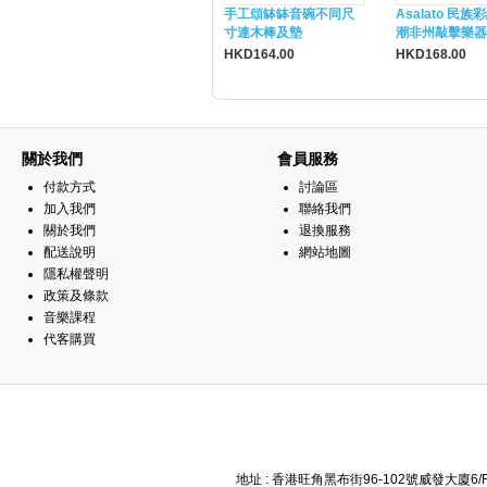
手工頌缽缽音碗不同尺
Asalato 民族
寸連木棒及墊
潮非州敲擊樂器
HKD164.00
HKD168.00
關於我們
會員服務
付款方式
討論區
加入我們
聯絡我們
關於我們
退換服務
配送說明
網站地圖
隱私權聲明
政策及條款
音樂課程
代客購買
地址 : 香港旺角黑布街96-102號威發大廈6