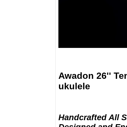
​
Awadon 26'' Ten
ukulele
Handcrafted All 
Designed and Eng