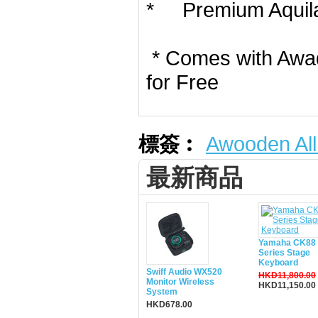
* Premium Aquila 
* Comes with Awad
for Free
標簽︰
Awooden All
最新商品
Yamaha CK88 
Series Stage
Keyboard
Swiff Audio WX520
HKD11,800.00
Monitor Wireless
HKD11,150.00
System
HKD678.00