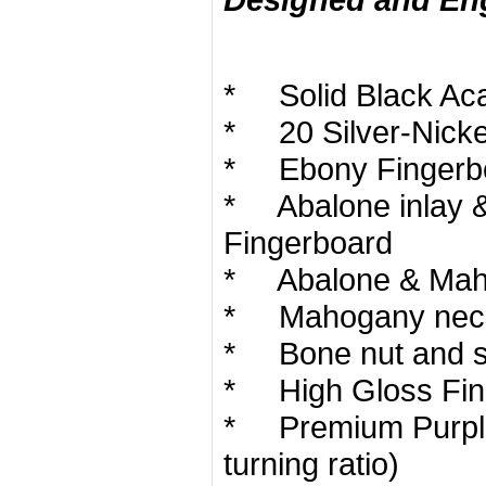
* Solid Black Acac
* 20 Silver-Nicke
* Ebony Fingerbo
* Abalone inlay &
Fingerboard
* Abalone & Mah
* Mahogany neck
* Bone nut and s
* High Gloss Fin
* Premium Purple
turning ratio)