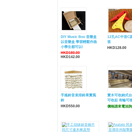
DIY Music Box 音樂盒
12孔AC中音C
以音樂盒 學習輕鬆作曲
笛
小學生都可以!
HKD128.00
HKD180.00
HKD142.00
手搖鈴音束排鈴果實風
實木可收納式台
鈴
可收起 有輪可
HKD550.00
價格請來電洽詢