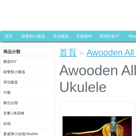
首頁
敲擊類小樂器
管弦樂器
音樂課程
我們的客戶
Wh
首頁
»
Awooden All
商品分類
樂器DIY
Awooden All
敲擊類小樂器
Ukulele
管弦樂器
中樂
舞台台階
音響 | 咪高峰
結他
夏威夷小結他Ukulele