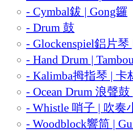
- Cymbal鈸 | Gong鑼
- Drum 鼓
- Glockenspiel鋁片琴
- Hand Drum | Tambo
- Kalimba拇指琴 |
- Ocean Drum 浪聲鼓
- Whistle 哨子 | 
- Woodblock響筒 | G