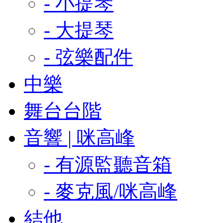
- 小提琴
- 大提琴
- 弦樂配件
中樂
舞台台階
音響 | 咪高峰
- 有源監聽音箱
- 麥克風/咪高峰
結他