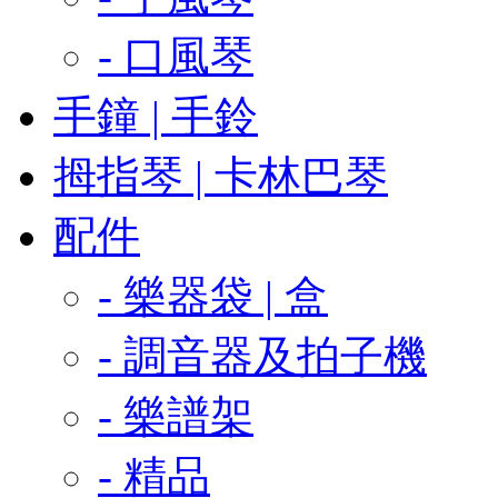
- 口風琴
手鐘 | 手鈴
拇指琴 | 卡林巴琴
配件
- 樂器袋 | 盒
- 調音器及拍子機
- 樂譜架
- 精品