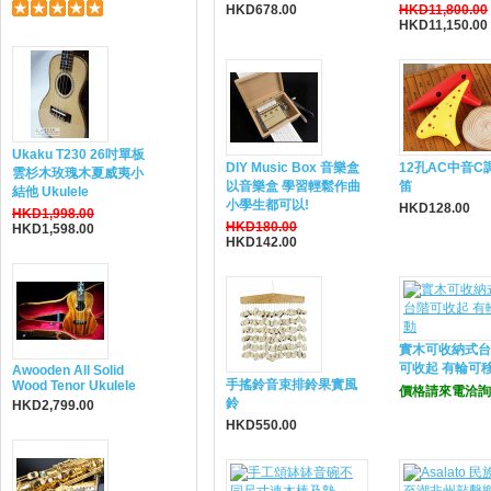
HKD678.00
HKD11,800.00
HKD11,150.00
Ukaku T230 26吋單板
DIY Music Box 音樂盒
12孔AC中音C
雲杉木玫瑰木夏威夷小
以音樂盒 學習輕鬆作曲
笛
結他 Ukulele
小學生都可以!
HKD128.00
HKD1,998.00
HKD180.00
HKD1,598.00
HKD142.00
實木可收納式台
可收起 有輪可
Awooden All Solid
手搖鈴音束排鈴果實風
Wood Tenor Ukulele
價格請來電洽詢
鈴
HKD2,799.00
HKD550.00