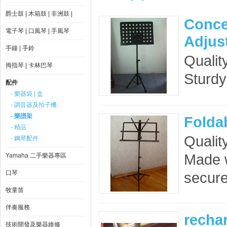
爵士鼓 | 木箱鼓 | 非洲鼓 |
Conce
電子琴 | 口風琴 | 手風琴
Adjus
手鐘 | 手鈴
Qualit
拇指琴 | 卡林巴琴
Sturdy 
配件
- 樂器袋 | 盒
- 調音器及拍子機
- 樂譜架
Folda
- 精品
Qualit
- 鋼琴配件
Made w
Yamaha 二手樂器專區
口琴
secure
牧童笛
伴奏服務
recha
技術開發及樂器維修