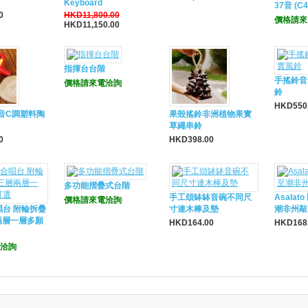
Keyboard
37音 (C4
0
HKD11,800.00
價格請來
HKD11,150.00
指揮台台階
手搖鈴音
價格請來電洽詢
鈴
HKD550
中音C調塑料陶
果殼搖鈴非洲植物果實
草繩串鈴
0
HKD398.00
多功能摺疊式台階
手工頌缽缽音碗不同尺
Asalat
價格請來電洽詢
唱台 附輪拆疊
寸連木棒及墊
潮非州敲
兩層一層多顏
HKD164.00
HKD168
洽詢