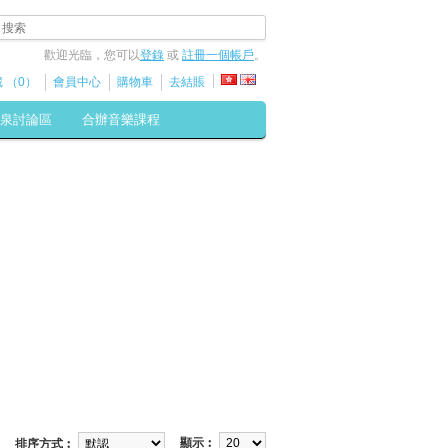
歡迎光臨，您可以
登錄
或
註冊一個帳戶
。
 （0）
會員中心
購物車
去結賬
泉討論區
合辦音樂課程
顯示︰
排序方式︰