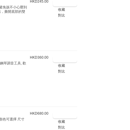
HKD245.00
避免孩不小心壓到
收藏
器，撕開底部的雙
對比
HKD360.00
鋼琴調音工具, 歡
收藏
對比
HKD680.00
多顏色可選擇 尺寸
收藏
對比