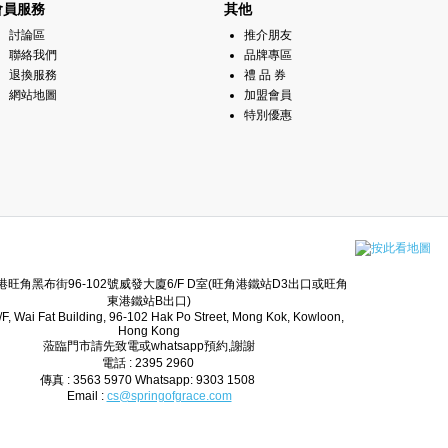
會員服務
其他
討論區
推介朋友
聯絡我們
品牌專區
退換服務
禮 品 券
網站地圖
加盟會員
特別優惠
香港旺角黑布街96-102號威發大廈6/F D室(旺角港鐵站D3出口或旺角
東港鐵站B出口)
6/F, Wai Fat Building, 96-102 Hak Po Street, Mong Kok, Kowloon,
Hong Kong
蒞臨門市請先致電或whatsapp預約,謝謝
電話 : 2395 2960
傳真 : 3563 5970 Whatsapp: 9303 1508
Email :
cs@springofgrace.com