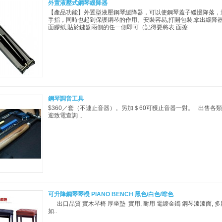
外置液壓式鋼琴緩降器
【產品功能】外置型液壓鋼琴緩降器，可以使鋼琴蓋子緩慢降落，
手指，同時也起到保護鋼琴的作用。安裝容易,打開包裝,拿出緩降
面膠紙,貼於鍵盤兩側的任一側即可（記得要將表 面擦..
鋼琴調音工具
$360／套（不連止音器）。另加＄60可獲止音器一對。 出售各類
迎致電查詢 ..
可升降鋼琴琴櫈 PIANO BENCH 黑色/白色/啡色
出口品質 實木琴椅 厚坐墊 實用, 耐用 電鍍金鐲 鋼琴漆漆面, 
如..