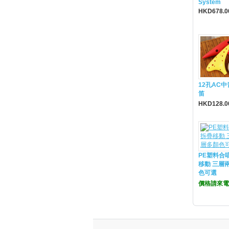
System
HKD678.0
12孔AC
笛
HKD128.0
PE塑料合
移動 三層
色可選
價格請來電