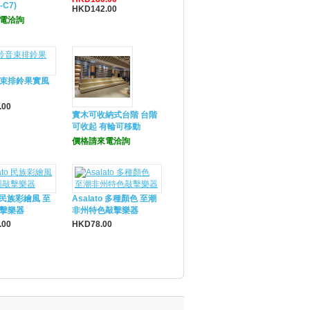
-C7)
HKD142.00
電洽詢
束排鈴果實風
.00
實木可收納式台階 台階
可收起 有輪可移動
價格請來電洽詢
o 民族彩繪風 至
Asalato 多種顏色 至潮
擊樂器
非州特色敲擊樂器
.00
HKD78.00