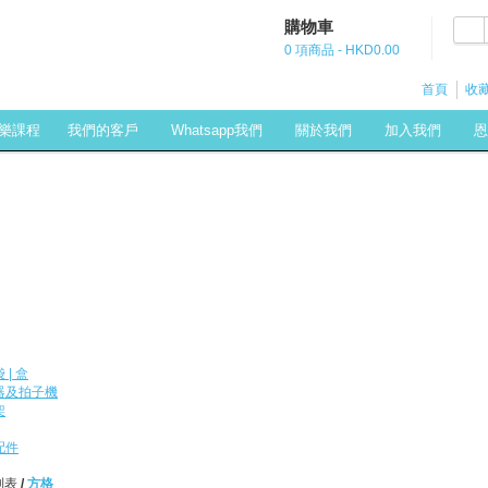
購物車
0 項商品 - HKD0.00
首頁
收藏
樂課程
我們的客戶
Whatsapp我們
關於我們
加入我們
恩
 | 盒
器及拍子機
架
配件
列表
/
方格