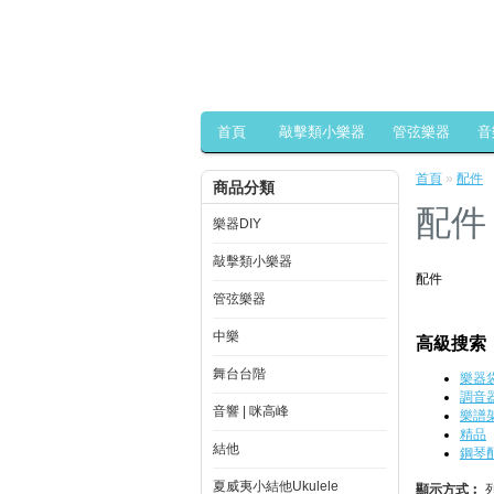
首頁
敲擊類小樂器
管弦樂器
音
首頁
»
配件
商品分類
配件
樂器DIY
敲擊類小樂器
配件
管弦樂器
中樂
高級搜索
舞台台階
樂器袋
調音
音響 | 咪高峰
樂譜
精品
結他
鋼琴
夏威夷小結他Ukulele
顯示方式︰