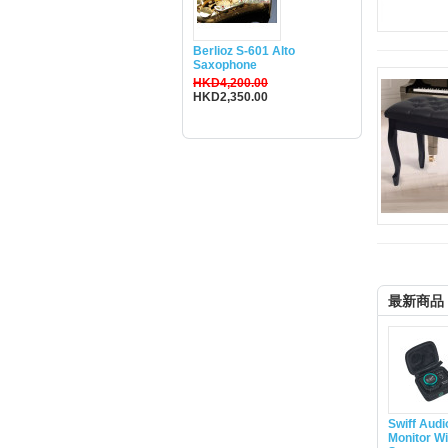
Berlioz S-601 Alto
Saxophone
HKD4,200.00
HKD2,350.00
最新商品
Swiff Aud
Monitor Wi