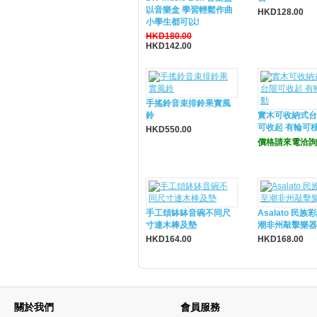
以音樂盒 學習輕鬆作曲
HKD128.00
小學生都可以!
HKD180.00
HKD142.00
手搖鈴音束排鈴果實風
鈴
實木可收納式台
可收起 有輪可
HKD550.00
價格請來電洽詢
手工頌缽缽音碗不同尺
Asalato 民族
寸連木棒及墊
潮非州敲擊樂器
HKD164.00
HKD168.00
關於我們
會員服務