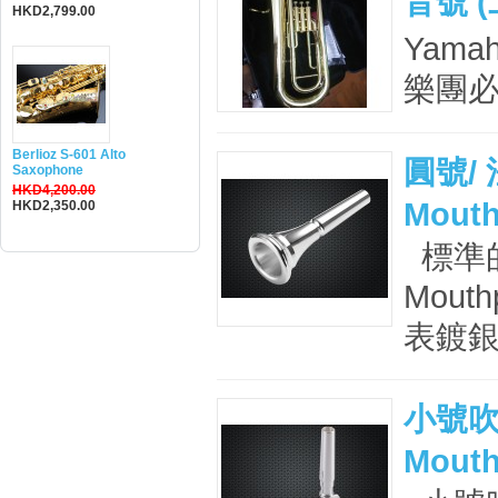
音號 (
HKD2,799.00
Yama
樂團必用
Berlioz S-601 Alto
圓號/ 
Saxophone
HKD4,200.00
Mouth
HKD2,350.00
標準的 
Mou
表鍍銀
小號吹嘴
Mouth