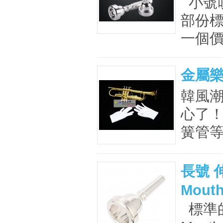
小號吹嘴
部份標
一個價格
金屬
韓風
心了！
簧管等
長號 伸
Mouth
標準的