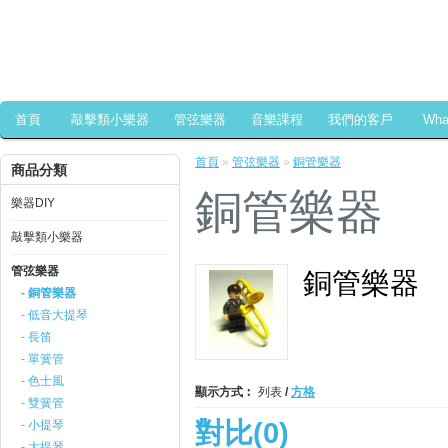
首頁
敲擊類小樂器
管弦樂器
音樂課程
我們的客戶
Wh
首頁
»
管弦樂器
»
銅管樂器
商品分類
銅管樂器
樂器DIY
敲擊類小樂器
管弦樂器
銅管樂器
- 銅管樂器
- 低音大提琴
- 長笛
- 單簧管
- 色士風
顯示方式︰
列表
/
方格
- 雙簧管
對比(0)
- 小提琴
- 大提琴