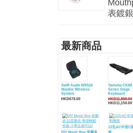
Mou
表鍍銀
最新商品
Swiff Audio WX520
Yamaha CK88 
Monitor Wireless
Series Stage
System
Keyboard
HKD678.00
HKD11,800.00
HKD11,150.00
12孔AC中音C
DIY Music Box 音樂盒
笛