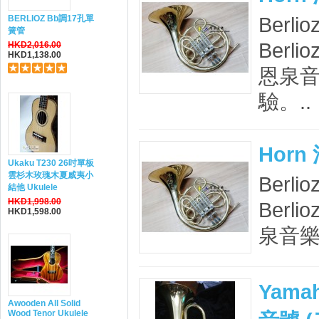
Berlio
BERLIOZ Bb調17孔單
簧管
Berl
HKD2,016.00
HKD1,138.00
恩泉
驗。..
Horn
Ukaku T230 26吋單板
雲杉木玫瑰木夏威夷小
Berlio
結他 Ukulele
HKD1,998.00
Berl
HKD1,598.00
泉音樂
Yama
Awooden All Solid
Wood Tenor Ukulele