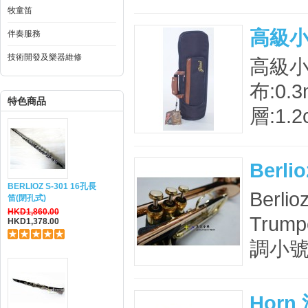
牧童笛
高級
伴奏服務
技術開發及樂器維修
高級小
布:0
特色商品
層:1
Berli
BERLIOZ S-301 16孔長
Berlio
笛(閉孔式)
HKD1,860.00
Trump
HKD1,378.00
調小號
Horn