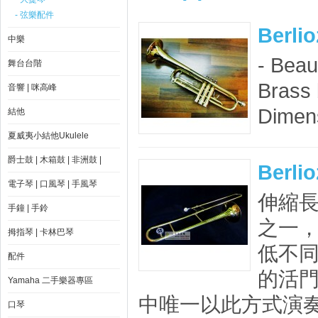
- 弦樂配件
Berli
中樂
- Beau
舞台台階
Brass 
音響 | 咪高峰
Dimens
結他
夏威夷小結他Ukulele
爵士鼓 | 木箱鼓 | 非洲鼓 |
Berl
電子琴 | 口風琴 | 手風琴
伸縮長
手鐘 | 手鈴
之一
拇指琴 | 卡林巴琴
低不
配件
的活
Yamaha 二手樂器專區
中唯一以此方式演奏的
口琴