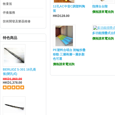
牧童笛
12孔AC中音C調塑料陶
指揮台台階
笛
價格請來電洽詢
伴奏服務
HKD128.00
技術開發及樂器維修
多功能摺疊式台
特色商品
價格請來電洽詢
PE塑料合唱台 附輪拆疊
移動 三層兩層一層多顏
色可選
價格請來電洽詢
BERLIOZ S-301 16孔長
笛(閉孔式)
HKD1,860.00
HKD1,378.00