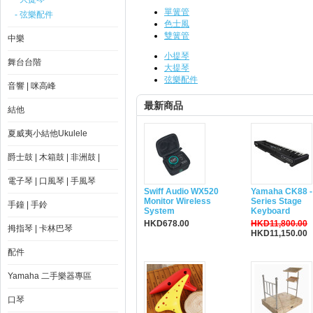
單簧管
- 弦樂配件
色士風
雙簧管
中樂
小提琴
舞台台階
大提琴
弦樂配件
音響 | 咪高峰
最新商品
結他
夏威夷小結他Ukulele
爵士鼓 | 木箱鼓 | 非洲鼓 |
電子琴 | 口風琴 | 手風琴
Swiff Audio WX520
Yamaha CK88 -
Monitor Wireless
Series Stage
手鐘 | 手鈴
System
Keyboard
HKD678.00
HKD11,800.00
拇指琴 | 卡林巴琴
HKD11,150.00
配件
Yamaha 二手樂器專區
口琴