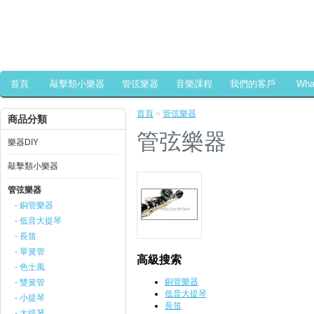
首頁
敲擊類小樂器
管弦樂器
音樂課程
我們的客戶
Wh
首頁
»
管弦樂器
商品分類
管弦樂器
樂器DIY
敲擊類小樂器
管弦樂器
- 銅管樂器
- 低音大提琴
- 長笛
- 單簧管
高級搜索
- 色士風
銅管樂器
- 雙簧管
低音大提琴
- 小提琴
長笛
- 大提琴