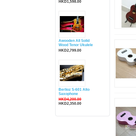
HKD1,598.00
Awooden All Solid
Wood Tenor Ukulele
HKD2,799.00
Berlioz S-601 Alto
Saxophone
HKD4,200.00
HKD2,350.00