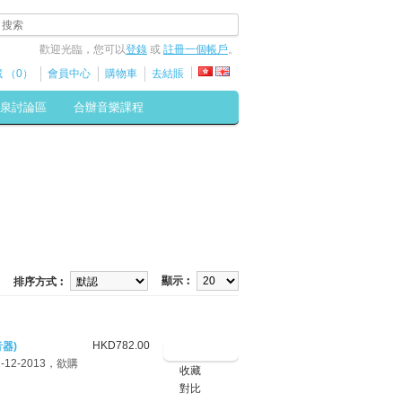
歡迎光臨，您可以
登錄
或
註冊一個帳戶
。
 （0）
會員中心
購物車
去結賬
泉討論區
合辦音樂課程
顯示︰
排序方式︰
HKD782.00
音器)
12-2013，欲購
收藏
對比