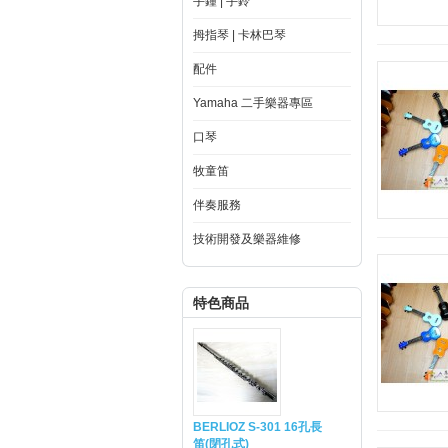
手鐘 | 手鈴
拇指琴 | 卡林巴琴
配件
Yamaha 二手樂器專區
口琴
牧童笛
伴奏服務
技術開發及樂器維修
特色商品
BERLIOZ S-301 16孔長
笛(閉孔式)