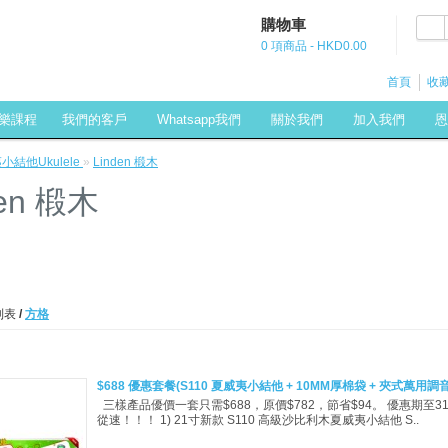
購物車
0 項商品 - HKD0.00
首頁
收藏
樂課程
我們的客戶
Whatsapp我們
關於我們
加入我們
恩
小結他Ukulele
»
Linden 椴木
den 椴木
列表
/
方格
$688 優惠套餐(S110 夏威夷小結他 + 10MM厚棉袋 + 夾式萬用調
三樣產品優價一套只需$688，原價$782，節省$94。 優惠期至31-
從速！！！ 1) 21寸新款 S110 高級沙比利木夏威夷小結他 S..