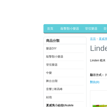
首頁
敲擊類小樂器
管弦樂器
音
首頁
»
夏威夷
商品分類
Lin
樂器DIY
敲擊類小樂器
Linden 椴木
管弦樂器
中樂
顯示方式︰
舞台台階
對比(0)
音響 | 咪高峰
結他
夏威夷小結他Ukulele