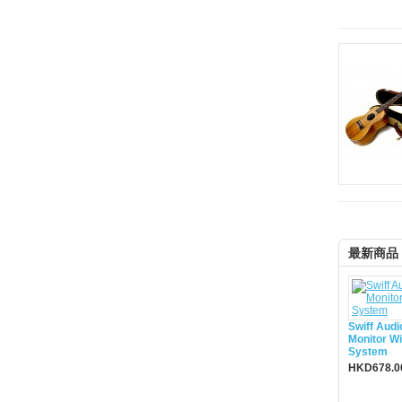
最新商品
Swiff Aud
Monitor Wi
System
HKD678.0