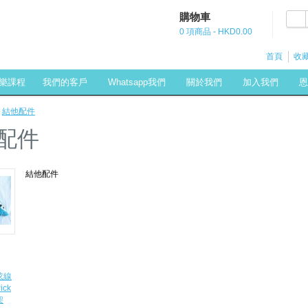
購物車
0 項商品 - HKD0.00
首頁
收藏
樂課程
我們的客戶
Whatsapp我們
關於我們
加入我們
恩
»
結他配件
配件
結他配件
弦線
ick
架