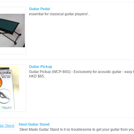
Guitar Pedal
essential for classical guitar players! ..
Guitar Pickup
Guitar Pickup (WCP-80G) - Exclusively for acoustic guitar - easy t
HKD $65..
Steel Guitar Stand
Steel Made Guitar Stand Is it so troublesome to get your guitar from you