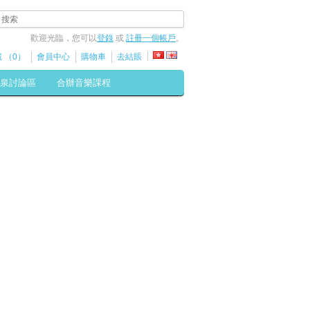
歡迎光臨，您可以
登錄
或
註冊一個帳戶
。
 （0）
會員中心
購物車
去結賬
泉討論區
合辦音樂課程