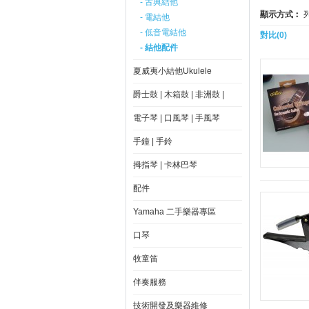
- 古典結他
顯示方式︰
- 電結他
- 低音電結他
對比(0)
- 結他配件
夏威夷小結他Ukulele
爵士鼓 | 木箱鼓 | 非洲鼓 |
電子琴 | 口風琴 | 手風琴
手鐘 | 手鈴
拇指琴 | 卡林巴琴
配件
Yamaha 二手樂器專區
口琴
牧童笛
伴奏服務
技術開發及樂器維修