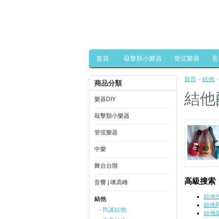
首頁
敲擊類小樂器
管弦樂器
音
首頁
»
結他
商品分類
結他
樂器DIY
敲擊類小樂器
管弦樂器
中樂
舞台台階
高級搜索
音響 | 咪高峰
結他
結他
結他P
- 民謠結他
結他