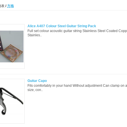
列表
/
方格
Alice A407 Colour Steel Guitar String Pack
Full set colour acoustic guitar string Stainless Steel Coated Co
Stainles..
Guitar Capo
Fits comfortably in your hand Without adjustment Can clamp on an
size, con..