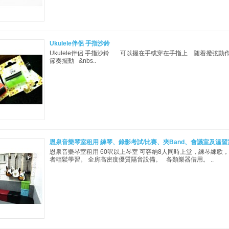
Ukulele伴侶 手指沙鈴
Ukulele伴侶 手指沙鈴 可以握在手或穿在手指上 随着撥弦動
節奏擺動 &nbs..
恩泉音樂琴室租用 練琴、錄影考試/比賽、夾Band、會議室及溫習
恩泉音樂琴室租用 60呎以上琴室 可容納8人同時上堂，練琴練歌
者輕鬆學習。 全房高密度優質隔音設備。 各類樂器借用。 ..