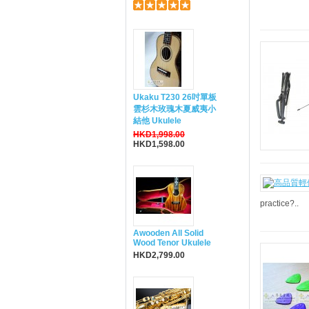
Ukaku T230 26吋單板
雲杉木玫瑰木夏威夷小
結他 Ukulele
HKD1,998.00
HKD1,598.00
practice?..
Awooden All Solid
Wood Tenor Ukulele
HKD2,799.00