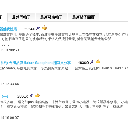
子
最熱門帖子
最新發表帖子
最新帖子回覆
器舖實體店
----- 2524/0
器舖實體店 轉眼過了幾年, 柬埔寨樂器舖實體店早早己在幾年前成立, 現在運作保持
力, 他們承存了恩泉的使命精神, 相信人們接觸音樂, 就會認識創天造地愛我..
heung
15 16:09:53
en系列: 台灣品牌 Hakan Saxophone開箱文分享
----- 4836/0
係Steven, 好耐無見大家，今次想為大家介紹一下台灣色士風品牌Hakan 和Hakan Al
17 13:33:44
（一）
----- 2990/0
有很多種。 繼之前post過的結他、非洲鼓維修，還有小樂器，管弦樂器維修等。 小
了一種物質或神經，都無法操作準確指令。樂器尤如人一樣，簡單如掉了一粒鏍絲..
19 16:06:07