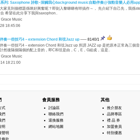
n系列: Saxophone 詩歌~深觸我心background music自動伴奏@強勁音樂人必用apps i
家見到個標題係咪好興奮呢？即刻入黎睇睇有咩搞作～， 先介紹下自己先，我係steven sir, 
n結合 希望在此分享下我與saxophon..
f Grace Music
28 18:45:06
奏一些技巧4－extension Chord 和弦Jazz up
----- 8140/1
奏一些技巧4－extension Chord 和弦Jazz up 所謂 JAZZ up 是把原本
計然後隔個隔個的配上音的，即C和弦是由，C，E，G組成，這是..
f Grace Music
14 18:21:00
們
會員服務
其他
方式
討論區
推介朋友
我們
聯絡我們
品牌專區
我們
退換服務
禮 品 券
說明
網站地圖
加盟會員
權聲明
特別優惠
及條款