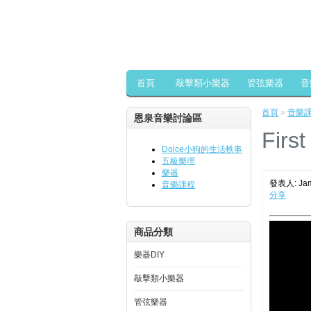
首頁
敲擊類小樂器
管弦樂器
音
首頁
»
音樂
恩泉音樂討論區
Fir
Dolce小狗的生活軼事
五級樂理
樂器
發表人: Jam
音樂課程
分享
商品分類
樂器DIY
敲擊類小樂器
管弦樂器