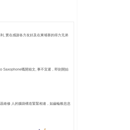
順利, 實在感謝各方友好及在柬埔寨的得力兄弟
to Saxophone嘅開箱文, 事不宜遲，即刻開始
樂器維修 人的腦袋構造緊緊相連，如齒輪般息息