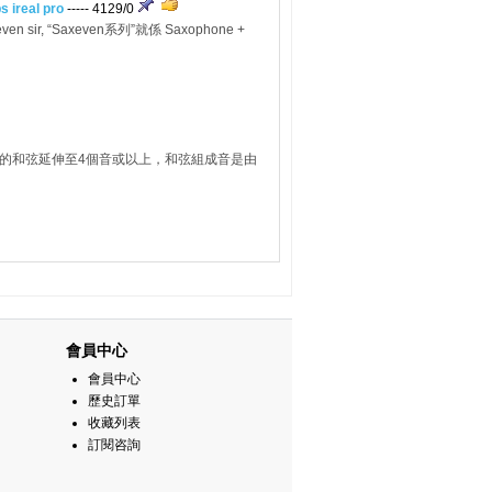
real pro
----- 4129/0
“Saxeven系列”就係 Saxophone +
正常為三個音的和弦延伸至4個音或以上，和弦組成音是由
會員中心
會員中心
歷史訂單
收藏列表
訂閱咨詢