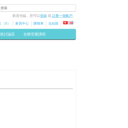
歡迎光臨，您可以
登錄
或
註冊一個帳戶
。
 （0）
會員中心
購物車
去結賬
泉討論區
合辦音樂課程