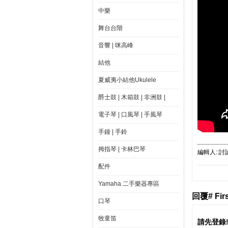
中樂
舞台台階
音響 | 咪高峰
結他
夏威夷小結他Ukulele
爵士鼓 | 木箱鼓 | 非洲鼓 |
電子琴 | 口風琴 | 手風琴
手鐘 | 手鈴
拇指琴 | 卡林巴琴
編輯人::討論區
配件
Yamaha 二手樂器專區
回覆# Fir
口琴
牧童笛
請先登錄!