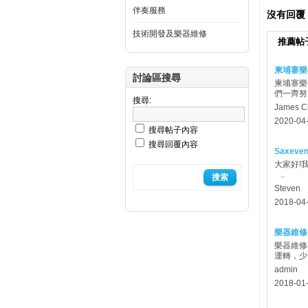
伴奏服務
沒有回覆
技術開發及樂器維修
推薦帖
柬埔寨樂
討論區搜尋
柬埔寨樂
們一齊努
搜尋:
James C
2020-04-
搜尋帖子內容
搜尋回覆內容
Saxev
大家好!我
..
Steven
2018-04-
樂器維修
樂器維修
運轉，少
admin
2018-01-